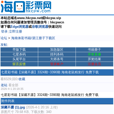
本站总域名www.hkcpw.net或hkcpw.vip
如遇任何问题请加管理员微信号：hkcpwcn
请下载
Edge浏览器
或
谷歌浏览器
快速访问
登录
立即注册
|
论坛
>
海南体彩书籍/湛江册子下载区
发帖
|
早版下载
加急版区
书籍册子
七星杀码
排列杀码
开奖直播
头尾平台
大师杀号
开奖结果
留言反馈
登录账户
注册会员
七星彩书籍【深藏不露】3324期~3390期 海南老鼠精发行 免费下载
看8329
回0
收藏
|
|
老站
看全部
2026-4-1 20:18:35
七星彩书籍【深藏不露】3324期~3390期 海南老鼠精发行 免费下载
附件列表
深藏不露 (1).jpg
(2026-4-1 20:16 上传)
原图尺寸 79.68 KB, 下载次数: 340