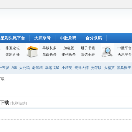
七星彩头尾平台
大师杀号
中肚杀码
合分杀码
坛
排五论坛
早版长条
加急版
册子书籍
中肚平台
史
体彩直播
黑白长条
排列长条
筛选王表
头尾平台
一夜谈
808
大公鸡
老鼠精
幸运福星
小精英
规律大师
光荣版
大精英
黑马赌王
下载
费下载
[复制链接]