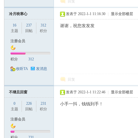
回复
冷月映寒心
发表于 2022-1-1 11:16:30
|
显示全部楼层
16
237
312
谢谢，祝您发发发
主题
回帖
积分
注册会员
积分
312
收听TA
发消息
回复
不继且回窗
发表于 2022-1-1 11:22:46
|
显示全部楼层
0
226
231
小手一抖，钱钱到手！
主题
回帖
积分
注册会员
积分
231