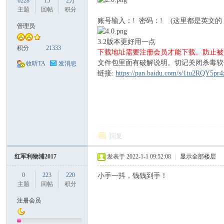
6228
15
2万
主题
回帖
积分
账号输入：! 密码：! (这里都是英文的
管理员
3.2版本更好用一点
积分
21333
下载地址需要注册会员才能下载。防止被
口
文件包里面有破解说明。切记关闭杀毒软
收听TA
发消息
链接:
https://pan.baidu.com/s/1tu2RQY5p
回复
彩
红军利物浦2017
发表于 2022-1-1 09:52:08
|
显示全部楼层
0
223
220
小手一抖，钱钱到手！
主题
回帖
积分
注册会员