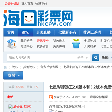
切换手机版
设为首页
收藏本站
首页
论坛
开奖直播
七星彩杀码
排列五杀码
我的帖子
密码安全
我的道具
七星论坛
彩版论
充值中心
我要留言
免责声明
开奖结果
七星历
热搜:
帖子
搜
论坛
其他论坛
官方反馈专区
七星彩筛选王2.0版本和3.2版本免费
索
七星彩筛选王2.0版本和3.2版本免
查看:
87798
|
回复:
127
海
»
›
›
›
老站
发表于 2022-1-1 09:51:00
|
显示全部楼层
通常情况下2.0版本够用
成长值: 12260