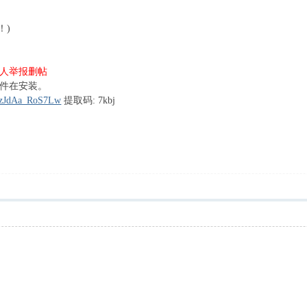
！)
人举报删帖
件在安装。
r4zJdAa_RoS7Lw
提取码: 7kbj