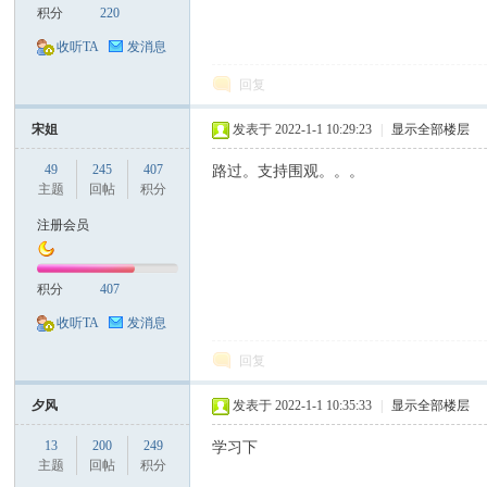
积分
220
收听TA
发消息
票
回复
宋姐
发表于 2022-1-1 10:29:23
|
显示全部楼层
49
245
407
路过。支持围观。。。
主题
回帖
积分
注册会员
网
积分
407
收听TA
发消息
回复
夕风
发表于 2022-1-1 10:35:33
|
显示全部楼层
13
200
249
学习下
主题
回帖
积分