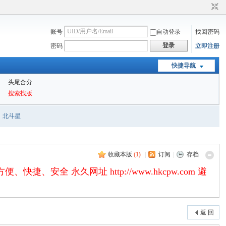
账号
自动登录
找回密码
登录
密码
立即注册
快捷导航
头尾合分
搜索找版
北斗星
收藏本版
(
1
)
|
订阅
|
存档
永久网址 http://www.hkcpw.com 避
返 回