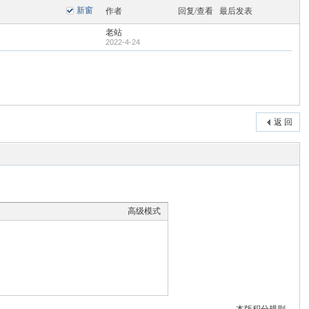
新窗
作者
回复/查看
最后发表
老站
2022-4-24
返 回
高级模式