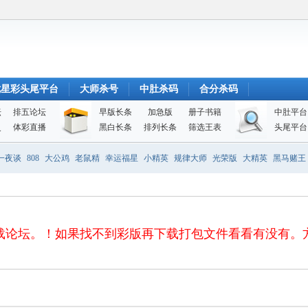
七星彩头尾平台
大师杀号
中肚杀码
合分杀码
坛
排五论坛
早版长条
加急版
册子书籍
中肚平台
史
体彩直播
黑白长条
排列长条
筛选王表
头尾平台
一夜谈
808
大公鸡
老鼠精
幸运福星
小精英
规律大师
光荣版
大精英
黑马赌王
！如果找不到彩版再下载打包文件看看有没有。方便、快捷、安全 