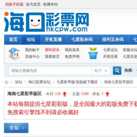
切换手机版
设为首页
收藏本站
首页
论坛
开奖直播
七星彩杀码
排列五杀码
我的帖子
密码安全
我的道具
七星论坛
彩版论
充值中心
我要留言
免责声明
开奖结果
七星历
热搜:
帖子
搜
论坛
海口彩票论坛
七星彩早版/加急版下载区
海南七星彩早版区
海南七星彩早版区
今日:
120
|
主题:
5588
|
排名:
5
本站每期提供七星彩彩版，是全国最大的彩版免费下载论坛。
索
海
»
›
›
›
免搜索引擎找不到请必收藏好