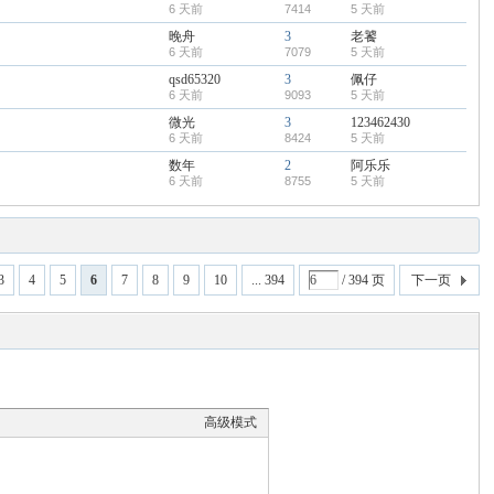
6 天前
7414
5 天前
晚舟
3
老饕
6 天前
7079
5 天前
qsd65320
3
佩仔
6 天前
9093
5 天前
微光
3
123462430
6 天前
8424
5 天前
数年
2
阿乐乐
6 天前
8755
5 天前
3
4
5
6
7
8
9
10
... 394
/ 394 页
下一页
高级模式