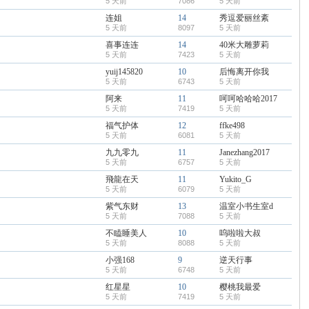
5 天前
7086
5 天前
连姐
14
秀逗爱丽丝紊
5 天前
8097
5 天前
喜事连连
14
40米大雕萝莉
5 天前
7423
5 天前
yuij145820
10
后悔离开你我
5 天前
6743
5 天前
阿来
11
呵呵哈哈哈2017
5 天前
7419
5 天前
福气护体
12
ffke498
5 天前
6081
5 天前
九九零九
11
Janezhang2017
5 天前
6757
5 天前
飛龍在天
11
Yukito_G
5 天前
6079
5 天前
紫气东财
13
温室小书生室d
5 天前
7088
5 天前
不瞌睡美人
10
呜啦啦大叔
5 天前
8088
5 天前
小强168
9
逆天行事
5 天前
6748
5 天前
红星星
10
樱桃我最爱
5 天前
7419
5 天前