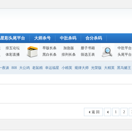
七星彩头尾平台
大师杀号
中肚杀码
合分杀码
坛
排五论坛
早版长条
加急版
册子书籍
中肚平台
史
体彩直播
黑白长条
排列长条
筛选王表
头尾平台
一夜谈
808
大公鸡
老鼠精
幸运福星
小精英
规律大师
光荣版
大精英
黑马赌王
返 回
1
2