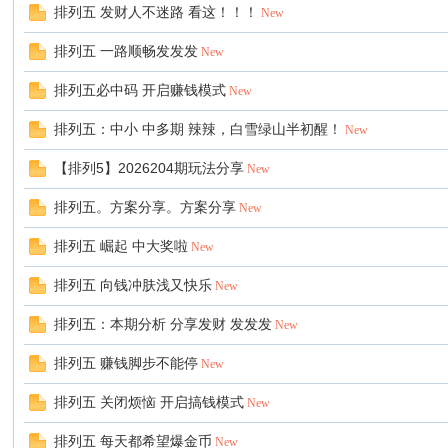
排列五 发财人不迷路 看这！！！
New
排列五 一路顺畅发发发
New
排列五必中码 开启赚钱模式
New
口
排列五：中小 中多期 辣辣，白雪绿山半初醒！
New
【排列5】2026204期玩法分享
New
排列五。方案分享。方案分享
New
排列五 崛起 中大奖啦
New
排列五 向钱冲肤浅又快乐
New
彩
排列五：本期分析 分享发财 发发发
New
排列五 赚钱脚步不能停
New
排列五 关闭烦恼 开启搞钱模式
New
排列五 每天都希望爆金币
New