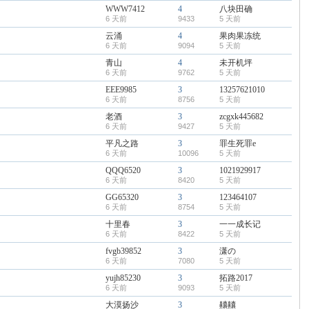
WWW7412
4
八块田确
6 天前
9433
5 天前
云涌
4
果肉果冻统
6 天前
9094
5 天前
青山
4
未开机坪
6 天前
9762
5 天前
EEE9985
3
13257621010
6 天前
8756
5 天前
老酒
3
zcgxk445682
6 天前
9427
5 天前
平凡之路
3
罪生死罪e
6 天前
10096
5 天前
QQQ6520
3
1021929917
6 天前
8420
5 天前
GG65320
3
123464107
6 天前
8754
5 天前
十里春
3
一一成长记
6 天前
8422
5 天前
fvgb39852
3
潇の
6 天前
7080
5 天前
yujh85230
3
拓路2017
6 天前
9093
5 天前
大漠扬沙
3
齉齉