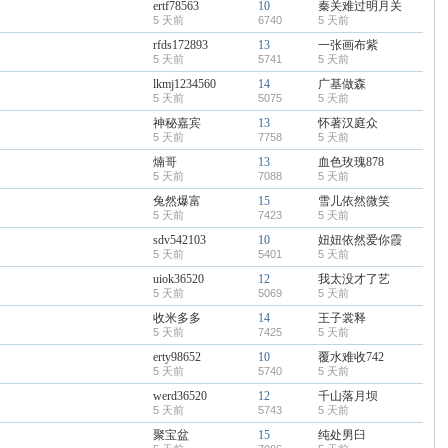
ertf78563
10
秦关难过明月关
5 天前
6740
5 天前
rfds172893
13
一张画布紫
5 天前
5741
5 天前
lkmj1234560
14
广基做森
5 天前
5075
5 天前
神秘嘉宾
13
怀著汉庭众
5 天前
7758
5 天前
煵哥
13
血色玫瑰878
5 天前
7088
5 天前
兔然爆富
15
雪儿依然微笑
5 天前
7423
5 天前
sdv542103
10
妞妞依然爱你霞
5 天前
5401
5 天前
uiok36520
12
我太没才了艺
5 天前
5069
5 天前
收米多多
14
王子裳释
5 天前
7425
5 天前
erty98652
10
覆水难收742
5 天前
5740
5 天前
werd36520
12
千山落月坝
5 天前
5743
5 天前
聚宝盆
15
纯处男臼