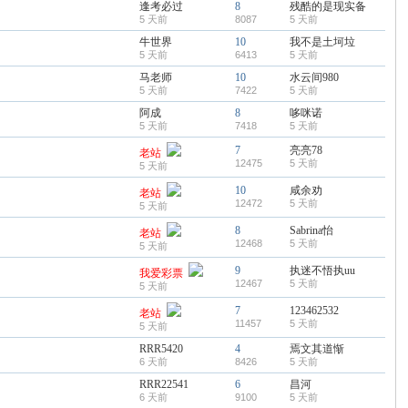
逢考必过
8
残酷的是现实备
5 天前
8087
5 天前
牛世界
10
我不是土坷垃
5 天前
6413
5 天前
马老师
10
水云间980
5 天前
7422
5 天前
阿成
8
哆咪诺
5 天前
7418
5 天前
7
亮亮78
老站
12475
5 天前
5 天前
10
咸余劝
老站
12472
5 天前
5 天前
8
Sabrina怡
老站
12468
5 天前
5 天前
9
执迷不悟执uu
我爱彩票
12467
5 天前
5 天前
7
123462532
老站
11457
5 天前
5 天前
RRR5420
4
焉文其道惭
6 天前
8426
5 天前
RRR22541
6
昌河
6 天前
9100
5 天前