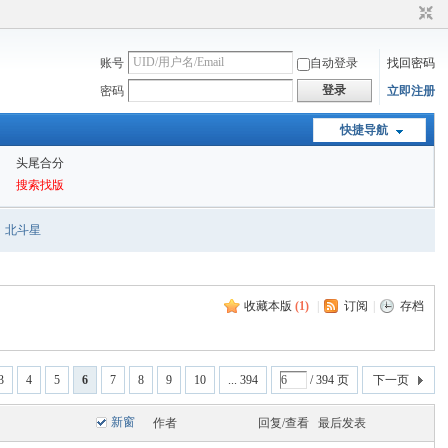
账号
自动登录
找回密码
登录
密码
立即注册
快捷导航
头尾合分
搜索找版
北斗星
收藏本版
(
1
)
|
订阅
|
存档
3
4
5
6
7
8
9
10
... 394
/ 394 页
下一页
新窗
作者
回复/查看
最后发表