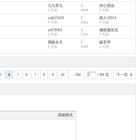
九九零九
3
恒心雨说
4 天前
4044
4 天前
yujh25410
3
路人52014
4 天前
5051
4 天前
ertf78563
3
侧面微笑卮
4 天前
2702
4 天前
飛龍在天
3
破苍穹
4 天前
4385
4 天前
3
4
5
6
7
8
9
10
... 394
/ 394 页
下一页
高级模式