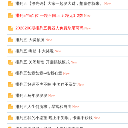
排列五【漂亮码】大家一起发大财，想赢你就来。
New
排列5**5百位 一粒不同上 五粒见1-2数
New
2026206期排列五机器人免费杀尾两码
New
口
排列五 大奖预测
New
排列五 崛起 中大奖啦
New
排列五 关闭烦恼 开启搞钱模式
New
排列五如意如意--按我心意
New
排列五好运不声不响 中奖猝不及防
New
彩
排列五马年发发发
New
排列五人生何所求，暴富和自由
New
排列五我的小愿望:晚上不失眠，卡里不缺钱
New