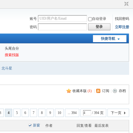
账号
自动登录
找回密码
登录
密码
立即注册
快捷导航
头尾合分
搜索找版
北斗星
收藏本版
(
1
)
|
订阅
|
存档
3
4
5
6
7
8
9
10
... 394
/ 394 页
下一页
新窗
作者
回复/查看
最后发表