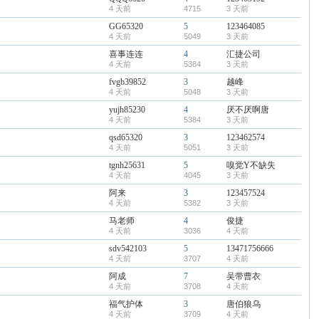
4 天前
4715
3 天前
GG65320
5
123464085
4 天前
5049
3 天前
喜事连连
4
汇捷公司
4 天前
5384
3 天前
fvgb39852
3
越峰
4 天前
5048
3 天前
yujh85230
4
厌不厌啊唐
4 天前
5384
3 天前
qsd65320
3
123462574
4 天前
5051
3 天前
tgnh25631
5
嗅觉Y不缺失
4 天前
4045
3 天前
阿来
3
123457524
4 天前
5382
3 天前
马老师
4
俊捷
4 天前
3036
4 天前
sdv542103
5
13471756666
4 天前
3707
4 天前
阿成
7
吴带曹衣
4 天前
3708
4 天前
福气护体
3
唐伯狼乌
4 天前
3709
4 天前