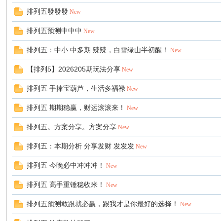
排列五發發發
New
排列五预测中中中
New
排列五：中小 中多期 辣辣，白雪绿山半初醒！
New
【排列5】2026205期玩法分享
New
排列五 手捧宝葫芦，生活多福禄
New
排列五 期期稳赢，财运滚滚来！
New
排列五。方案分享。方案分享
New
排列五：本期分析 分享发财 发发发
New
排列五 今晚必中冲冲冲！
New
排列五 高手重锤稳收米！
New
排列五预测敢跟就必赢，跟我才是你最好的选择！
New