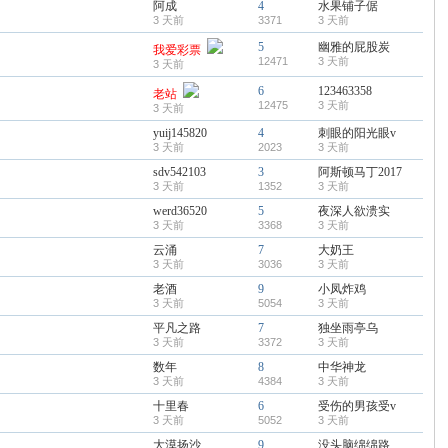
阿成
4
水果铺子倨
3 天前
3371
3 天前
5
幽雅的屁股炭
我爱彩票
12471
3 天前
3 天前
6
123463358
老站
12475
3 天前
3 天前
yuij145820
4
刺眼的阳光眼v
3 天前
2023
3 天前
sdv542103
3
阿斯顿马丁2017
3 天前
1352
3 天前
werd36520
5
夜深人欲溃实
3 天前
3368
3 天前
云涌
7
大奶王
3 天前
3036
3 天前
老酒
9
小凤炸鸡
3 天前
5054
3 天前
平凡之路
7
独坐雨亭乌
3 天前
3372
3 天前
数年
8
中华神龙
3 天前
4384
3 天前
十里春
6
受伤的男孩受v
3 天前
5052
3 天前
大漠扬沙
9
没头脑绵绵路