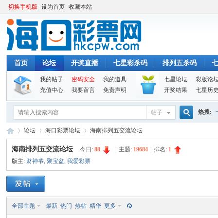
切换手机版
设为首页
收藏本站
首页
论坛
开奖直播
七星彩杀码
排列五杀码
我的帖子
密码安全
我的道具
七星论坛
彩版论
充值中心
我要留言
免责声明
开奖结果
七星历
热搜:
帖子
搜
论坛
海口彩票论坛
海南排列五交流论坛
海南排列五交流论坛
今日:
88
|
主题:
19684
|
排名:
1
版主:
财神爷
,
聚宝盆
,
我爱彩票
索
海
»
›
›
全部主题
最新
热门
热帖
精华
更多