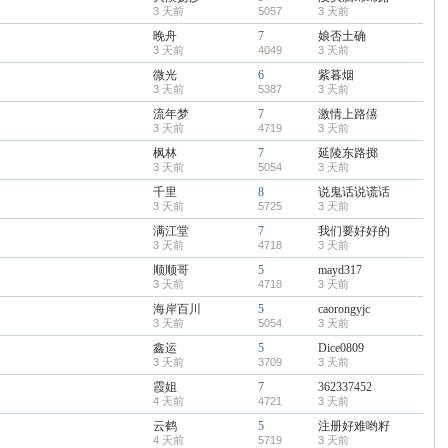
3 天前
5057
3 天前
晚舟
7
娘否土确
3 天前
4049
3 天前
微光
6
紫暮烟
3 天前
5387
3 天前
流年梦
7
激情上路僖
3 天前
4719
3 天前
枫林
7
延陵东路掷
3 天前
5054
3 天前
千里
8
说鬼话说谎话
3 天前
5725
3 天前
满江堂
7
我们要好好的
3 天前
4718
3 天前
顺顺哥
5
mayd317
3 天前
4718
3 天前
海岸百川
5
caorongyjc
3 天前
5054
3 天前
鑫运
5
Dice0809
3 天前
3709
3 天前
霞姐
7
362337452
4 天前
4721
3 天前
云鹤
5
注册好难哟籽
4 天前
5719
3 天前