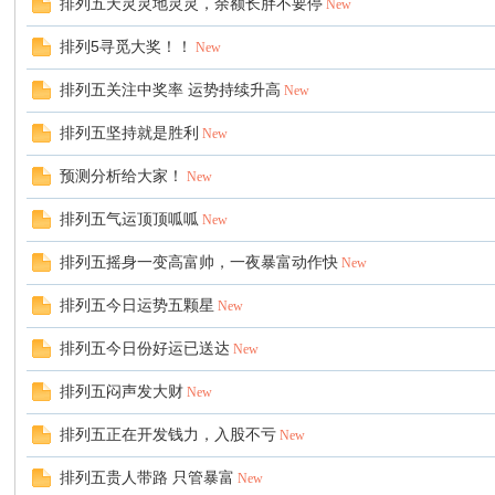
排列五天灵灵地灵灵，余额长胖不要停
New
排列5寻觅大奖！！
New
票
排列五关注中奖率 运势持续升高
New
排列五坚持就是胜利
New
预测分析给大家！
New
排列五气运顶顶呱呱
New
排列五摇身一变高富帅，一夜暴富动作快
New
网
排列五今日运势五颗星
New
排列五今日份好运已送达
New
排列五闷声发大财
New
排列五正在开发钱力，入股不亏
New
排列五贵人带路 只管暴富
New