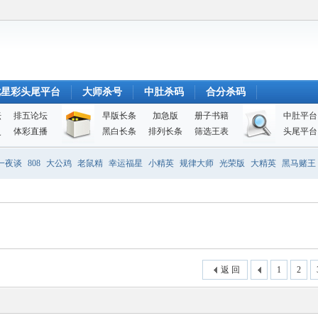
七星彩头尾平台
大师杀号
中肚杀码
合分杀码
坛
排五论坛
早版长条
加急版
册子书籍
中肚平台
史
体彩直播
黑白长条
排列长条
筛选王表
头尾平台
一夜谈
808
大公鸡
老鼠精
幸运福星
小精英
规律大师
光荣版
大精英
黑马赌王
返 回
1
2