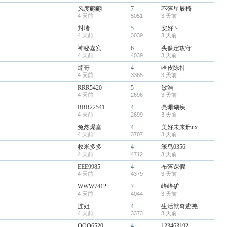
风度翩翩
7
不落星辰椅
4 天前
5051
3 天前
封堵
5
安好丶
4 天前
3039
3 天前
神秘嘉宾
6
头像定攻守
4 天前
4039
3 天前
煵哥
4
哈皮陈持
4 天前
3365
3 天前
RRR5420
5
敏浩
4 天前
2696
3 天前
RRR22541
4
亮珊瑚疾
4 天前
2699
3 天前
兔然爆富
4
美好未来邢ux
4 天前
3707
3 天前
收米多多
4
笨鸟0356
4 天前
4712
3 天前
EEE9985
4
布落课假
4 天前
4379
3 天前
WWW7412
7
峰峰矿
4 天前
4044
3 天前
连姐
4
生活就奇迹羌
4 天前
3373
3 天前
QQQ6520
4
123463192