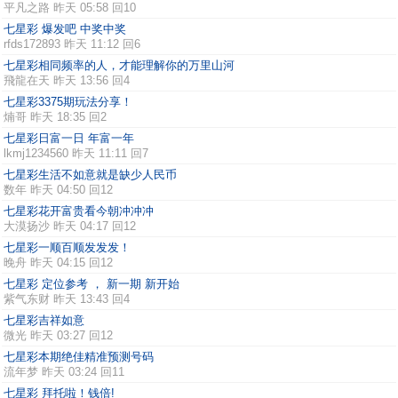
平凡之路
昨天 05:58 回10
七星彩 爆发吧 中奖中奖
rfds172893
昨天 11:12 回6
七星彩相同频率的人，才能理解你的万里山河
飛龍在天
昨天 13:56 回4
七星彩3375期玩法分享！
煵哥
昨天 18:35 回2
七星彩日富一日 年富一年
lkmj1234560
昨天 11:11 回7
七星彩生活不如意就是缺少人民币
数年
昨天 04:50 回12
七星彩花开富贵看今朝冲冲冲
大漠扬沙
昨天 04:17 回12
七星彩一顺百顺发发发！
晚舟
昨天 04:15 回12
七星彩 定位参考 ， 新一期 新开始
紫气东财
昨天 13:43 回4
七星彩吉祥如意
微光
昨天 03:27 回12
七星彩本期绝佳精准预测号码
流年梦
昨天 03:24 回11
七星彩 拜托啦！钱倍!