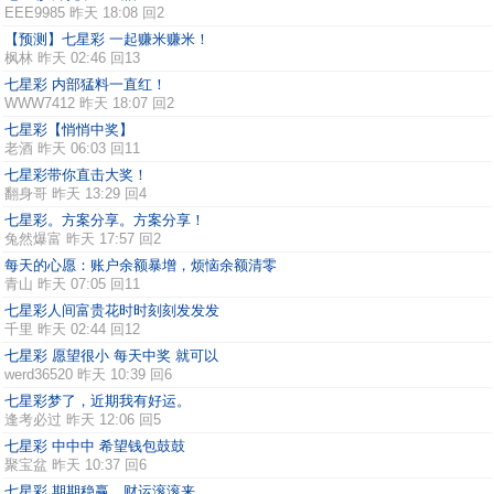
EEE9985
昨天 18:08 回2
【预测】七星彩 一起赚米赚米！
枫林
昨天 02:46 回13
七星彩 内部猛料一直红！
WWW7412
昨天 18:07 回2
七星彩【悄悄中奖】
老酒
昨天 06:03 回11
七星彩带你直击大奖！
翻身哥
昨天 13:29 回4
七星彩。方案分享。方案分享！
兔然爆富
昨天 17:57 回2
每天的心愿：账户余额暴增，烦恼余额清零
青山
昨天 07:05 回11
七星彩人间富贵花时时刻刻发发发
千里
昨天 02:44 回12
七星彩 愿望很小 每天中奖 就可以
werd36520
昨天 10:39 回6
七星彩梦了，近期我有好运。
逢考必过
昨天 12:06 回5
七星彩 中中中 希望钱包鼓鼓
聚宝盆
昨天 10:37 回6
七星彩 期期稳赢，财运滚滚来