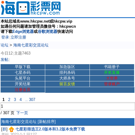
本站总域名www.hkcpw.net或hkcpw.vip
如遇任何问题请加管理员微信号：hkcpwcn
请下载
Edge浏览器
或
谷歌浏览器
快速访问
登录
立即注册
|
论坛
>
海南七星彩交流论坛
今日12
主题7463
|
发帖
|
早版下载
加急版区
书籍册子
七星杀码
排列杀码
开奖直播
头尾平台
大师杀号
大世界
开奖结果
留言反馈
登录账户
注册会员
1
2
3
4
.. 307
/ 307 页
下一页
海南七星彩交流论坛
[新帖排序]
[
群
]
七星彩筛选王2.0版本和3.2版本免费下载
老站
2022-1-1 回127