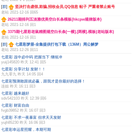
[
群
]
坚决打击虚假,欺骗,招收会员,QQ信息 帖子 严重者禁止账号
老站
2021-12-16 回65
26211期排列五淡雅优美空白长条模板{hkcpw规律版本}
老站
2021-12-16 回1
3375期七星彩老鼠精图规空白长条[一横].[两横].模板{老站版本}
老站
2021-12-16 回1
[
群
]
七星彩梦册-全集提供打包下载（136M）周公解梦
老站
2021-12-26 回11
七星彩 连中必中码 把握当下 继续冲
yuij145820
昨天 12:41 回5
七星彩 分享计划 发财！！
九九零九
昨天 14:05 回4
七星彩预测敢跟就必赢，跟我才是你最好的选择！
连姐
昨天 16:11 回3
七星彩 越来越好
sdv542103
昨天 12:39 回6
七星彩 财富自由
fvgb39852
昨天 16:07 回3
七星彩 不求一夜暴富 但求天天发财
yujh85230
昨天 16:06 回3
七星彩幸运星照耀，本期可期